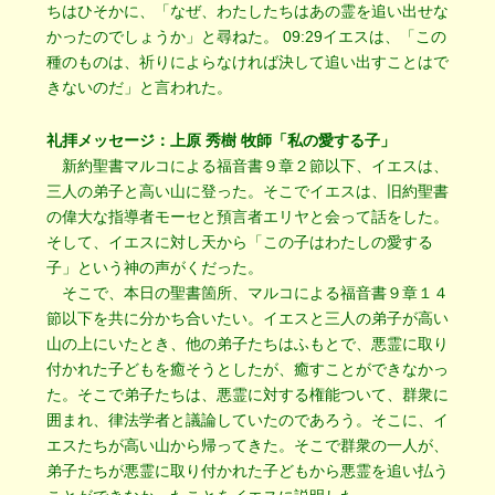
ちはひそかに、「なぜ、わたしたちはあの霊を追い出せな
かったのでしょうか」と尋ねた。 09:29イエスは、「この
種のものは、祈りによらなければ決して追い出すことはで
きないのだ」と言われた。
礼拝メッセージ：上原 秀樹 牧師「私の愛する子」
新約聖書マルコによる福音書９章２節以下、イエスは、
三人の弟子と高い山に登った。そこでイエスは、旧約聖書
の偉大な指導者モーセと預言者エリヤと会って話をした。
そして、イエスに対し天から「この子はわたしの愛する
子」という神の声がくだった。
そこで、本日の聖書箇所、マルコによる福音書９章１４
節以下を共に分かち合いたい。イエスと三人の弟子が高い
山の上にいたとき、他の弟子たちはふもとで、悪霊に取り
付かれた子どもを癒そうとしたが、癒すことができなかっ
た。そこで弟子たちは、悪霊に対する権能ついて、群衆に
囲まれ、律法学者と議論していたのであろう。そこに、イ
エスたちが高い山から帰ってきた。そこで群衆の一人が、
弟子たちが悪霊に取り付かれた子どもから悪霊を追い払う