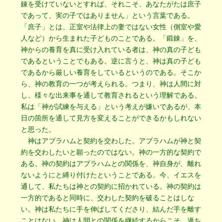
錬を受けていないとすれば、それこそ、あなたがたは庶子
であって、実の子ではありません」という言葉である。
「庶子」とは、正室や法律上の妻ではない女性（側室や愛
人など）から生まれた子どものことである。「鍛錬」を、
神からの養育を真に受け入れている者は、神の真の子ども
であるということでもある。逆に言うと、神は真の子ども
であるから厳しい養育をしているというのである。そこか
ら、神の教育の一つが考えられる。つまり、神は人間に対
し、様々な出来事を通して教育されるという理解である。
私は「神が試練を与える」という考えが嫌いであるが、本
日の箇所を通して見方を変えることができるかもしれない
と思った。
神はアブラハムと契約を交わした。アブラハムが神と契
約を交わしたいと願ったのではない。神の一方的な契約で
ある。神の契約はアブラハムとの関係を、神自身が、離れ
ないようにと縛り付けたということである。今、イエスを
通して、私たちは神との契約に招かれている。神の契約は
一方的であると同時に、交わした契約を破ることはしな
い。神は私たちに手を伸ばしてくださり、結んだ手を離す
ことはない。神は人間との関係を継続するからこそ、過ち