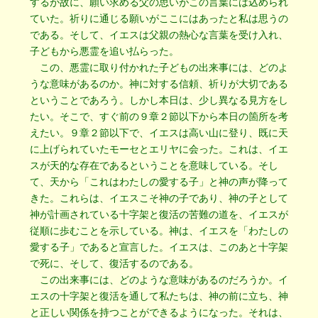
するが故に、願い求める父の思いがこの言葉には込められ
ていた。祈りに通じる願いがここにはあったと私は思うの
である。そして、イエスは父親の熱心な言葉を受け入れ、
子どもから悪霊を追い払らった。
この、悪霊に取り付かれた子どもの出来事には、どのよ
うな意味があるのか。神に対する信頼、祈りが大切である
ということであろう。しかし本日は、少し異なる見方をし
たい。そこで、すぐ前の９章２節以下から本日の箇所を考
えたい。９章２節以下で、イエスは高い山に登り、既に天
に上げられていたモーセとエリヤに会った。これは、イエ
スが天的な存在であるということを意味している。そし
て、天から「これはわたしの愛する子」と神の声が降って
きた。これらは、イエスこそ神の子であり、神の子として
神が計画されている十字架と復活の苦難の道を、イエスが
従順に歩むことを示している。神は、イエスを「わたしの
愛する子」であると宣言した。イエスは、このあと十字架
で死に、そして、復活するのである。
この出来事には、どのような意味があるのだろうか。イ
エスの十字架と復活を通して私たちは、神の前に立ち、神
と正しい関係を持つことができるようになった。それは、