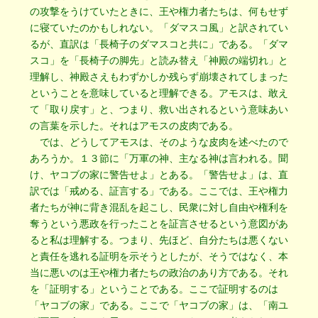
の攻撃をうけていたときに、王や権力者たちは、何もせず
に寝ていたのかもしれない。「ダマスコ風」と訳されてい
るが、直訳は「長椅子のダマスコと共に」である。「ダマ
スコ」を「長椅子の脚先」と読み替え「神殿の端切れ」と
理解し、神殿さえもわずかしか残らず崩壊されてしまった
ということを意味していると理解できる。アモスは、敢え
て「取り戻す」と、つまり、救い出されるという意味あい
の言葉を示した。それはアモスの皮肉である。
では、どうしてアモスは、そのような皮肉を述べたので
あろうか。１３節に「万軍の神、主なる神は言われる。聞
け、ヤコブの家に警告せよ」とある。「警告せよ」は、直
訳では「戒める、証言する」である。ここでは、王や権力
者たちが神に背き混乱を起こし、民衆に対し自由や権利を
奪うという悪政を行ったことを証言させるという意図があ
ると私は理解する。つまり、先ほど、自分たちは悪くない
と責任を逃れる証明を示そうとしたが、そうではなく、本
当に悪いのは王や権力者たちの政治のあり方である。それ
を「証明する」ということである。ここで証明するのは
「ヤコブの家」である。ここで「ヤコブの家」は、「南ユ