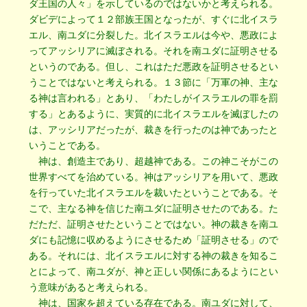
ダ王国の人々」を示しているのではないかと考えられる。
ダビデによって１２部族王国となったが、すぐに北イスラ
エル、南ユダに分裂した。北イスラエルは今や、悪政によ
ってアッシリアに滅ぼされる。それを南ユダに証明させる
というのである。但し、これはただ悪政を証明させるとい
うことではないと考えられる。１３節に「万軍の神、主な
る神は言われる」とあり、「わたしがイスラエルの罪を罰
する」とあるように、実質的に北イスラエルを滅ぼしたの
は、アッシリアだったが、裁きを行ったのは神であったと
いうことである。
神は、創造主であり、超越神である。この神こそがこの
世界すべてを治めている。神はアッシリアを用いて、悪政
を行っていた北イスラエルを裁いたということである。そ
こで、主なる神を信じた南ユダに証明させたのである。た
だただ、証明させたということではない。神の裁きを南ユ
ダにも記憶に収めるようにさせるため「証明させる」ので
ある。それには、北イスラエルに対する神の裁きを知るこ
とによって、南ユダが、神と正しい関係にあるようにとい
う意味があると考えられる。
神は、国家を超えている存在である。南ユダに対して、