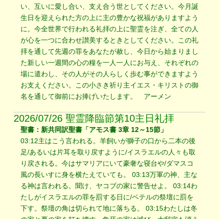
い、互いに愛し合い、支え合う世としてください。今月誕
生日を迎えられた方の上に主の豊かな祝福がありますよう
に。今全世界で行われる礼拝の上に聖霊を注ぎ、全ての人
が心を一つに合わせ讃美するときとしてください。この礼
拝を通して先週の罪をあなたが赦し、今日から始まりまし
た新しい一週間の心の糧を一人一人にお与え、それぞれの
場に遣わし、その人がその人らしく歩む事ができますよう
お支えください。この小さき祈り主イエス・キリストの御
名を通して御前にお捧げいたします。 アーメン
2026/07/26 聖霊降臨節第10主日礼拝
聖書：新共同訳聖書「アモス書 3章 12～15節」
03:12主はこう言われる。羊飼いが獅子の口から二本の後
足/あるいは片耳を取り戻すように/イスラエルの人々も取
り戻される。今はサマリアにいて豪奢な寝台や/ダマスコ
風の長いすに身を横たえていても。 03:13万軍の神、主な
る神は言われる。聞け、ヤコブの家に警告せよ。 03:14わ
たしがイスラエルの罪を罰する日に/ベテルの祭壇に罰を
下す。祭壇の角は切られて地に落ちる。 03:15わたしは冬