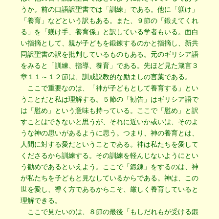
うか。前の口語訳聖書では「訓練」である。他に「躾け」
「養育」などという訳もある。また、９節の「鍛えてくれ
る」を「躾け手、養育係」と訳している学者もいる。面白
い指摘として、親が子どもを鍛錬するのかと指摘し、新共
同訳聖書の訳を批判しているものもある。元のギリシア語
をみると「訓練、指導、養育」である。先ほど見た箴言３
章１１～１２節は、訓戒説教的な励ましの言葉である。
ここで重要なのは、「神が子どもとして養育する」とい
うことだと私は理解する。５節の「勧告」はギリシア語で
は「慰め」という意味も持っている。ここで「慰め」と訳
すことはできないと思うが、それに近いか或いは、そのよ
うな神の思いがあるように思う。つまり、神の養育とは、
人間に対する愛だということである。神は私たちを愛して
くださるから訓練する。その訓練を軽んじないようにとい
う勧めであるといえよう。ここで「鍛錬」をするのは、神
が私たちを子どもと見なしているからである。神は、この
世を愛し、導く方であるからこそ、厳しく養育していると
理解できる。
ここで見たいのは、８節の最後「もしだれもが受ける鍛