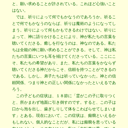
と、願い求めることが許されている。これほど心強いこと
はない。
では、祈りによって何でもかなうのであろうか。祈るこ
とで何でもかなうのならば、祈りは魔術のようになってし
まう。祈りによって何もかもできるわけではない。祈りに
よって、神に語りかけることにより、神が私たちの言葉を
聴いてくださる。癒しを行なうのは、神なのである。私た
ちは全能の神に願い求めることができる。そして、神は私
たちの言葉にいつも耳を傾けてくださっている。ここにこ
そ、私たちの希望があり、また、私たちの言葉をかならず
聴いてくださる神だからこそ、信頼を持つことができるの
である。しかし、弟子たちは祈っていなかった。神との信
頼関係、つまり神との正しい関係になかったといえるであ
ろう。
この子どもの症状は、１８節に「霊がこの子に取りつく
と、所かまわず地面に引き倒すのです。すると、この子は
口から泡を出し、歯ぎしりして体をこわばらせてしまいま
す」とある。現在において、この症状は、癲癇といえるか
もしれない。個人的なことだが、私には癲癇を患っている