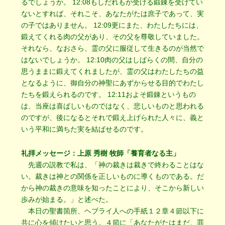
るでしょうか。 12:08もしだれもが受ける鍛錬を受けてい
ないとすれば、それこそ、あなたがたは庶子であって、実
の子ではありません。 12:09更にまた、わたしたちには、
鍛えてくれる肉の父があり、その父を尊敬していました。
それなら、なおさら、霊の父に服従して生きるのが当然で
はないでしょうか。 12:10肉の父はしばらくの間、自分の
思うままに鍛えてくれましたが、霊の父はわたしたちの益
となるように、御自分の神聖にあずからせる目的でわたし
たちを鍛えられるのです。 12:11およそ鍛錬というもの
は、当座は喜ばしいものではなく、悲しいものと思われる
のですが、後になるとそれで鍛え上げられた人々に、義と
いう平和に満ちた実を結ばせるのです。
礼拝メッセージ：上原 秀樹 牧師「養育者なる主」
先週の説教で私は、「神の裁きは裁きで終わることはな
い。裁きは神との関係を正しいものに導くものである。だ
から神の裁きの意味を知ったことにより、そこから新しい
歩みが始まる。」と述べた。
本日の聖書箇所、ヘブライ人への手紙１２章４節以下に
共に心を傾けたいと思う。４節に「あなたがたはまだ、罪