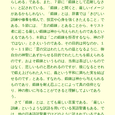
らしめる」である。また、７節に「鍛錬として忍耐しなさ
い」と記されている。「鍛錬」と聞くと、厳しいイメージ
があるかもしれない。「鍛錬」とは、辞書では「きびしい
訓練や修養を積んで、技芸や心身を強くきたえること」で
ある。５節には、「主の鍛錬」とあることから、キリスト
者に起こる厳しい鍛錬は神から与えられたものであるとい
えるであろう。８節は「この鍛錬を拒否するなら、神の子
ではない」とさえいうのである。その目的は何なのか。１
０～１１節に「霊の父はわたしたちの益となるように、御
自分の神聖にあずからせる目的でわたしたちを鍛えられる
のです。およそ鍛錬というものは、当座は喜ばしいもので
はなく、悲しいものと思われるのですが、後になるとそれ
で鍛え上げられた人々に、義という平和に満ちた実を結ば
せるのです」とある。すなわち、鍛錬は神から与えられる
ものであり、鍛錬を耐え忍ぶことによって真の信仰とな
り、神の救いに与ることができると理解してよいであろ
う。
さて「鍛錬」とは、とても厳しい言葉である。「厳しい
訓練」というような訳語を用いている英語聖書もある。で
は、他の日本語訳聖書ではどのように訳されているであろ