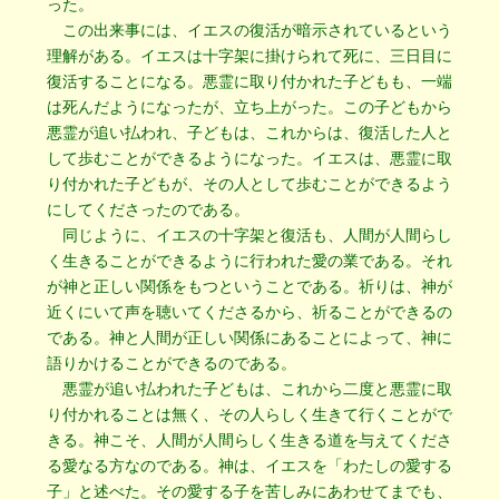
った。
この出来事には、イエスの復活が暗示されているという
理解がある。イエスは十字架に掛けられて死に、三日目に
復活することになる。悪霊に取り付かれた子どもも、一端
は死んだようになったが、立ち上がった。この子どもから
悪霊が追い払われ、子どもは、これからは、復活した人と
して歩むことができるようになった。イエスは、悪霊に取
り付かれた子どもが、その人として歩むことができるよう
にしてくださったのである。
同じように、イエスの十字架と復活も、人間が人間らし
く生きることができるように行われた愛の業である。それ
が神と正しい関係をもつということである。祈りは、神が
近くにいて声を聴いてくださるから、祈ることができるの
である。神と人間が正しい関係にあることによって、神に
語りかけることができるのである。
悪霊が追い払われた子どもは、これから二度と悪霊に取
り付かれることは無く、その人らしく生きて行くことがで
きる。神こそ、人間が人間らしく生きる道を与えてくださ
る愛なる方なのである。神は、イエスを「わたしの愛する
子」と述べた。その愛する子を苦しみにあわせてまでも、