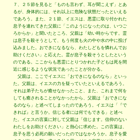
７、２５節を見ると「ものも言わず、耳が聞こえず」とあ
るが、身体的には、それ以上に危険な状態だったといえる
であろう。また、２１節、イエスは、悪霊に取り付かれた
息子を連れてきた父親に「このようになったのは、いつご
ろからか」と聞いたところ、父親は「幼い時からです。霊
は息子を殺そうとして、もう何度も火の中や水の中に投げ
込みました。おできになるなら、わたしどもを憐れんでお
助けください」と応えた。霊が息子を殺そうとしたという
のである。ここからも悪霊にとりつかれた子どもは死を間
近に感じるような状況であったことが分かる。
父親は、ここでイエスに「おできになるのなら」といっ
た。父親は、イエスの力を疑っていたといえるであろう。
それは弟子たちが癒せなかったこと、また、これまで何を
しても癒されることがなかったから、父親は「おできにな
るのなら」と述べてしまったのであろう。イエスは「『で
きれば』と言うか。信じる者には何でもできる」と述べ
た。イエスの言葉に対して父親は「信じます。信仰のない
わたしをお助けください」と熱心に求めた。この言葉は、
息子を思う必死の願いだったのではなかろうか。息子を愛