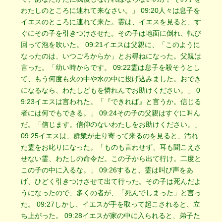
わたしのところに連れて来なさい。」 09:20人々は息子を
イエスのところに連れて来た。霊は、イエスを見ると、す
ぐにその子を引きつけさせた。その子は地面に倒れ、転び
回って泡を吹いた。 09:21イエスは父親に、「このように
なったのは、いつごろからか」とお尋ねになった。父親は
言った。「幼い時からです。 09:22霊は息子を殺そうとし
て、もう何度も火の中や水の中に投げ込みました。おでき
になるなら、わたしどもを憐れんでお助けください。」 0
9:23イエスは言われた。「『できれば』と言うか。信じる
者には何でもできる。」 09:24その子の父親はすぐに叫ん
だ。「信じます。信仰のないわたしをお助けください。」
09:25イエスは、群衆が走り寄って来るのを見ると、汚れ
た霊をお叱りになった。「ものも言わせず、耳も聞こえさ
せない霊、わたしの命令だ。この子から出て行け。二度と
この子の中に入るな。」 09:26すると、霊は叫び声をあ
げ、ひどく引きつけさせて出て行った。その子は死んだよ
うになったので、多くの者が、「死んでしまった」と言っ
た。 09:27しかし、イエスが手を取って起こされると、立
ち上がった。 09:28イエスが家の中に入られると、弟子た