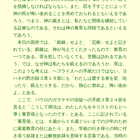
を指摘しなければならない。また、罰を下すことによって
神の民が悔い改めることを求めておられるともいえるであ
ろう。つまり、神の裁きとは、私たちと関係を継続してい
る証拠なのである。それは神の養育も同様であるといえる
であろう。
本日の箇所では、「鍛錬」せよと、「忍耐」せよと記さ
れている。鍛錬は、神が与えてくださったもので、教育の
一つである。罪を犯していなくても、苦難は訪れるであろ
う。では、なぜ神は私たちを鍛えるのであろうか。実は、
このような考えは、ヘブライ人への手紙だけではない。ヨ
ハネの黙示録３章１９節にも「わたしは愛する者を皆、叱
ったり、鍛えたりする。だから、熱心に努めよ。悔い改め
よ」とある。
ここで、パウロのガラテヤの信徒への手紙３章２４節を
見ると「こうして律法は、わたしたちをキリストのもとへ
導く養育係となったのです」とある。ここに記されている
「養育係」とは、６歳から１６歳ぐらいまでの少年のため
に家庭教育の任にあたり、また、学校の行き帰りの時に付
き添う奴隷または解放奴隷を意味する言葉である。当時の