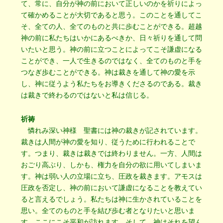
て、常に、自分が神の前において正しいのかを祈りによっ
て確かめることが大切であると思う。このことを通してこ
そ、全ての人、全てのものと共に歩むことができる。超越
神の前に私たちはいかにあるべきか、日々祈りを通して問
いたいと思う。神の前に立つことによってこそ謙虚になる
ことができ、一人で生きるのではなく、全てのものと手を
つなぎ歩むことができる。神は裁きを通して神の愛を示
し、神に従うよう私たちをお導きくださるのである。裁き
は裁きで終わるのではないと私は信じる。
祈祷
憐れみ深い神様 聖書には神の裁きが記されています。
裁きは人間が神の愛を知り、従うために行われることで
す。つまり、裁きは裁きでは終わりません。一方、人間は
おごり高ぶり、しかも、権力を自分の欲に用いてしまいま
す。神は弱い人の立場に立ち、圧政を裁きます。アモスは
圧政を否定し、神の前において謙虚になることを教えてい
ると言えるでしょう。私たちは神に生かされていることを
思い。全てのものと手を結び歩む者となりたいと思いま
す。ここにこそ平和が訪れます。そして、神はそれを望ん