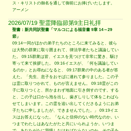
ス・キリストの御名を通して御前にお捧げいたします。
アーメン
2026/07/19 聖霊降臨節第9主日礼拝
聖書：新共同訳聖書「マルコによる福音書 9章 14～29
節」
09:14一同がほかの弟子たちのところに来てみると、彼ら
は大勢の群衆に取り囲まれて、律法学者たちと議論してい
た。 09:15群衆は皆、イエスを見つけて非常に驚き、駆け
寄って来て挨拶した。 09:16イエスが、「何を議論してい
るのか」とお尋ねになると、 09:17群衆の中のある者が答
えた。「先生、息子をおそばに連れて参りました。この子
は霊に取りつかれて、ものが言えません。 09:18霊がこの
子に取りつくと、所かまわず地面に引き倒すのです。する
と、この子は口から泡を出し、歯ぎしりして体をこわばら
せてしまいます。この霊を追い出してくださるようにお弟
子たちに申しましたが、できませんでした。」 09:19イエ
スはお答えになった。「なんと信仰のない時代なのか。い
つまでわたしはあなたがたと共にいられようか。いつま
で、あなたがたに我慢しなければならないのか。その子を