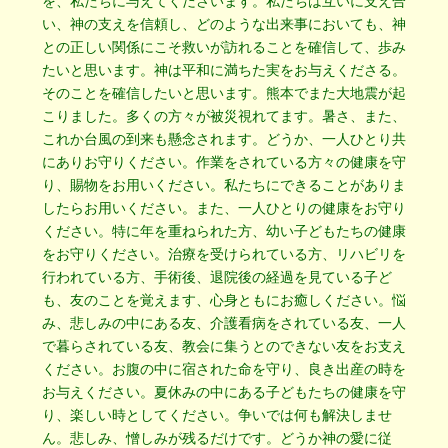
を、私たちに与えてくださいます。私たちは互いに支え合
い、神の支えを信頼し、どのような出来事においても、神
との正しい関係にこそ救いが訪れることを確信して、歩み
たいと思います。神は平和に満ちた実をお与えくださる。
そのことを確信したいと思います。熊本でまた大地震が起
こりました。多くの方々が被災視れてます。暑さ、また、
これか台風の到来も懸念されます。どうか、一人ひとり共
にありお守りください。作業をされている方々の健康を守
り、賜物をお用いください。私たちにできることがありま
したらお用いください。また、一人ひとりの健康をお守り
ください。特に年を重ねられた方、幼い子どもたちの健康
をお守りください。治療を受けられている方、リハビリを
行われている方、手術後、退院後の経過を見ている子ど
も、友のことを覚えます、心身ともにお癒しください。悩
み、悲しみの中にある友、介護看病をされている友、一人
で暮らされている友、教会に集うとのできない友をお支え
ください。お腹の中に宿された命を守り、良き出産の時を
お与えください。夏休みの中にある子どもたちの健康を守
り、楽しい時としてください。争いでは何も解決しませ
ん。悲しみ、憎しみが残るだけです。どうか神の愛に従