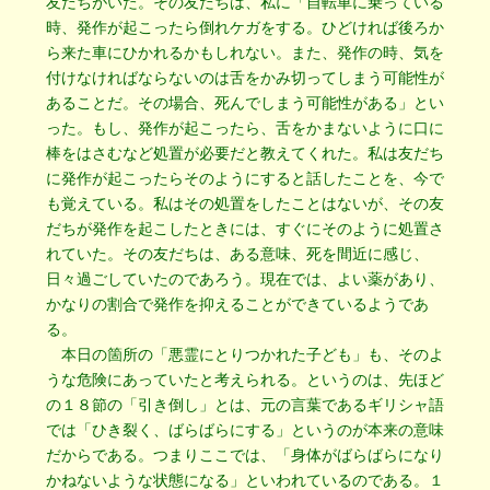
友だちがいた。その友だちは、私に「自転車に乗っている
時、発作が起こったら倒れケガをする。ひどければ後ろか
ら来た車にひかれるかもしれない。また、発作の時、気を
付けなければならないのは舌をかみ切ってしまう可能性が
あることだ。その場合、死んでしまう可能性がある」とい
った。もし、発作が起こったら、舌をかまないように口に
棒をはさむなど処置が必要だと教えてくれた。私は友だち
に発作が起こったらそのようにすると話したことを、今で
も覚えている。私はその処置をしたことはないが、その友
だちが発作を起こしたときには、すぐにそのように処置さ
れていた。その友だちは、ある意味、死を間近に感じ、
日々過ごしていたのであろう。現在では、よい薬があり、
かなりの割合で発作を抑えることができているようであ
る。
本日の箇所の「悪霊にとりつかれた子ども」も、そのよ
うな危険にあっていたと考えられる。というのは、先ほど
の１８節の「引き倒し」とは、元の言葉であるギリシャ語
では「ひき裂く、ばらばらにする」というのが本来の意味
だからである。つまりここでは、「身体がばらばらになり
かねないような状態になる」といわれているのである。１