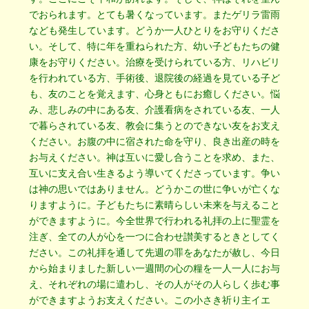
でおられます。とても暑くなっています。またゲリラ雷雨
なども発生しています。どうか一人ひとりをお守りくださ
い。そして、特に年を重ねられた方、幼い子どもたちの健
康をお守りください。治療を受けられている方、リハビリ
を行われている方、手術後、退院後の経過を見ている子ど
も、友のことを覚えます、心身ともにお癒しください。悩
み、悲しみの中にある友、介護看病をされている友、一人
で暮らされている友、教会に集うとのできない友をお支え
ください。お腹の中に宿された命を守り、良き出産の時を
お与えください。神は互いに愛し合うことを求め、また、
互いに支え合い生きるよう導いてくださっています。争い
は神の思いではありません。どうかこの世に争いが亡くな
りますように。子どもたちに素晴らしい未来を与えること
ができますように。今全世界で行われる礼拝の上に聖霊を
注ぎ、全ての人が心を一つに合わせ讃美するときとしてく
ださい。この礼拝を通して先週の罪をあなたが赦し、今日
から始まりました新しい一週間の心の糧を一人一人にお与
え、それぞれの場に遣わし、その人がその人らしく歩む事
ができますようお支えください。この小さき祈り主イエ