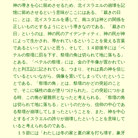
神の導きを心に留めさせるため、北イスラエルの崩壊を記
憶に留めさせるという意味がここにはある。「裁きの日
に」とは、北イスラエルを通して、南ユダは神との関係を
正しいものとするようにという導きなのである。「裁きの
日」というのは、神の民のアイデンティティ、神の民が神
によって生かされ、導かれているということを覚える言葉
であるといってよいと思う。そして、１４節後半には「ベ
テルの祭壇に罰を下す。祭壇の角は切られて地に落ちる」
とある。「ベテルの祭壇」には、金の子牛像が置かれてい
たと列王記に記されている。つまり、それは真の神を信じ
ているといいながら、偶像を置いてしまっていたというこ
とである。「祭壇の角」とは、祭壇のかどの突起のこと
で、そこに犠牲の血が塗りつけられた。この突起につかま
る時、この角が避難所となったと考えられる。「祭壇の角
は切られて地に落ちる」というのだから、信仰の中心であ
る祭壇が崩壊してしまったということを、また、神を中心
とするイスラエルの誇りが崩壊したということを意味して
いると考えられるのである。
１５節には「わたしは冬の家と夏の家を打ち壊す。象牙