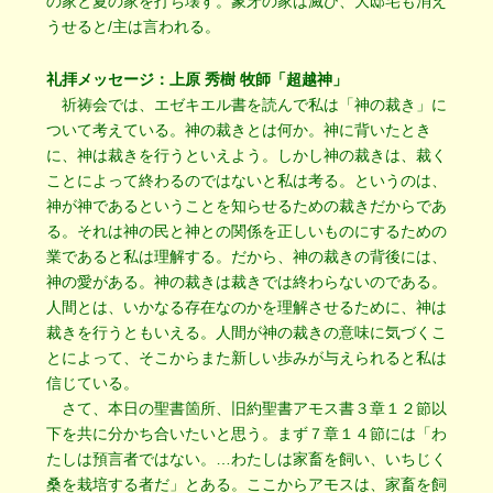
の家と夏の家を打ち壊す。象牙の家は滅び、大邸宅も消え
うせると/主は言われる。
礼拝メッセージ：上原 秀樹 牧師「超越神」
祈祷会では、エゼキエル書を読んで私は「神の裁き」に
ついて考えている。神の裁きとは何か。神に背いたとき
に、神は裁きを行うといえよう。しかし神の裁きは、裁く
ことによって終わるのではないと私は考る。というのは、
神が神であるということを知らせるための裁きだからであ
る。それは神の民と神との関係を正しいものにするための
業であると私は理解する。だから、神の裁きの背後には、
神の愛がある。神の裁きは裁きでは終わらないのである。
人間とは、いかなる存在なのかを理解させるために、神は
裁きを行うともいえる。人間が神の裁きの意味に気づくこ
とによって、そこからまた新しい歩みが与えられると私は
信じている。
さて、本日の聖書箇所、旧約聖書アモス書３章１２節以
下を共に分かち合いたいと思う。まず７章１４節には「わ
たしは預言者ではない。…わたしは家畜を飼い、いちじく
桑を栽培する者だ」とある。ここからアモスは、家畜を飼