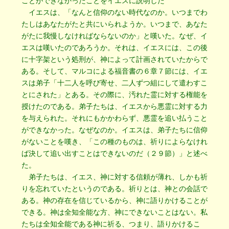
ことができなかったことをイエスに説明した
イエスは、「なんと信仰のない時代なのか。いつまでわ
たしはあなたがたと共にいられようか。いつまで、あなた
がたに我慢しなければならないのか」と嘆いた。なぜ、イ
エスは嘆いたのであろうか。それは、イエスには、この後
に十字架という処刑が、神によって計画されていたからで
ある。そして、マルコによる福音書の６章７節には、イエ
スは弟子「十二人を呼び寄せ、二人ずつ組にして遣わすこ
とにされた」とある。その際に、汚れた霊に対する権能を
授けたのである。弟子たちは、イエスから悪霊に対する力
を与えられた。それにもかかわらず、悪霊を追い払うこと
ができなかった。なぜなのか。イエスは、弟子たちに信仰
がないことを嘆き、「この種のものは、祈りによらなけれ
ば決して追い出すことはできないのだ（２９節）」と述べ
た。
弟子たちは、イエス、神に対する信頼が薄れ、しかも祈
りを忘れていたというのである。祈りとは、神との会話で
ある。神の存在を信じているから、神に語りかけることが
できる。神は全知全能な方、神にできないことはない。私
たちは全知全能である神に祈る、つまり、語りかけるこ