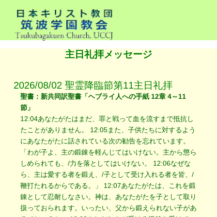
主日礼拝メッセージ
2026/08/02 聖霊降臨節第11主日礼拝
聖書：新共同訳聖書「ヘブライ人への手紙 12章 4～11
節」
12:04あなたがたはまだ、罪と戦って血を流すまで抵抗し
たことがありません。 12:05また、子供たちに対するよう
にあなたがたに話されている次の勧告を忘れています。
「わが子よ、主の鍛錬を軽んじてはいけない。主から懲ら
しめられても、/力を落としてはいけない。 12:06なぜな
ら、主は愛する者を鍛え、/子として受け入れる者を皆、/
鞭打たれるからである。」 12:07あなたがたは、これを鍛
錬として忍耐しなさい。神は、あなたがたを子として取り
扱っておられます。いったい、父から鍛えられない子があ