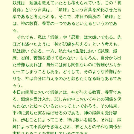
奴隷は、勉強を教えていたとも考えられている。この「養
育係」という言葉は、「鍛錬」という言葉を変化させた言
葉であると考えられる。そこで、本日の箇所の「鍛錬」と
は、神の教育、養育の一つであるといえるというのであ
る。
それでも、私は「鍛錬」や「忍耐」は大嫌いである。先
ほども述べたように「神が試練を与える」という考えも、
私は嫌いである。一方、私たちは生活において試練、鍛
練、忍耐、苦難を避けて通れない。もちろん、自分から出
た苦難もあれば、自分には何も関係ないのに苦難がふりか
かってしまうこともある。どうして、そのような苦難ばか
りを、神は自分に与えるのかと歎きたくなる時もあるであ
ろう。
本日の箇所において鍛錬とは、神が与える教育、養育であ
る。鍛錬を受け入れ、悲しみの中において神との関係を保
ちたないと述べているといってよいであろう。その結果、
平和に満ちた実を結ばせるのである。神の鍛錬を受け容
れ、歩むことによってこそ、神は救いを賜る。それは、鍛
錬によって不義がそぎ落とされ、神と人との平和な関係が
実現されることを意味しているのである。