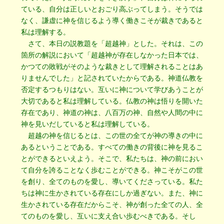
ている、自分は正しいとおごり高ぶってしまう。そうでは
なく、謙虚に神を信じるよう導く働きこそが裁きであると
私は理解する。
さて、本日の説教題を「超越神」とした。それは、この
箇所の解説において「超越神が存在しなかった日本では、
かつての敗戦がそのような裁きとして理解されることはあ
りませんでした」と記されていたからである。神道仏教を
否定するつもりはない。互いに神について学びあうことが
大切であると私は理解している。仏教の神は悟りを開いた
存在であり、神道の神は、八百万の神、自然や人間の中に
神を見いだしていると私は理解している。
超越の神を信じるとは、この世の全てが神の導きの中に
あるということである。すべての働きの背後に神を見るこ
とができるといえよう。そこで、私たちは、神の前におい
て自分を誇ることなく歩むことができる。神こそがこの世
を創り、全てのものを愛し、導いてくださっている。私た
ちは神に生かされている存在にしか過ぎない。また、神に
生かされている存在だからこそ、神が創った全ての人、全
てのものを愛し、互いに支え合い歩むべきである。そし