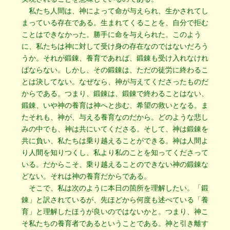
私たち人間は、神によって命が与えられ、生かされてし
まっている存在である。生まれてくることを、自分で拒む
ことはできなかった。勝手に命を与えられた。このよう
に、私たちは神に対して受け身の存在なのではないだろう
うか。それが鍛錬、養育であれば、鍛錬も受け入れなけれ
ばならない。しかし、その鍛錬は、ただの徒労に終わるこ
とは決してない。なぜなら、神が与えてくださったものだ
からである。つまり、鍛錬は、鍛錬で終わることはない、
鍛錬、いや神の養育は神へと歩む、希望の救いとなる。ま
たそれも、神が、与える養育なのだから。どのような悲し
みの中でも、神は共にいてくださる。そして、神は鍛錬を
共に負い、私たちは乗り越えることができる。神は人間よ
り人間を知りつくし、私より私のことを知ってくださって
いる。だからこそ、乗り越えることのできない神の鍛錬な
どない。それは神の養育だからである。
そこで、私は次のように本日の箇所を理解したい。「鍛
錬」と訳されているが、先ほどから何度も述べている「養
育」と理解したほうが良いのではないかと。つまり、神こ
そ私たちの養育者であるということである。神と引き離す