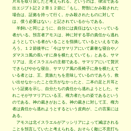
片耳を取り戻したと考えられる。というのは、律法である
出エジプト記２２章１２節に「もし、野獣にかみ殺された
場合は、証拠を持って行く。かみ殺されたものに対して
は、償う必要はない」と記されているからである。
羊飼いと同じように、自分には責任はないといっている
者がいる。預言者アモスは、神に対する罪の責任から逃れ
ようとしている者がいることを指摘しているといえるであ
ろう。１２節後半に「今はサマリアにいて豪奢な寝台や／
ダマスコ風の長いすに身を横たえていても」とある。サマ
リアは、北イスラエルの主都である。サマリアにいて贅沢
できらびやかな寝台、サマリア風の長椅子に身を横たえて
いる者とは、王、貴族たちを意味しているのであろう。救
い出せなかったこと仕方がなかったと、二本の足と片耳と
いう証拠を示し、自分たちの責任から逃れようとした。そ
れこそがサマリアにいる王、権力者たちの姿であるという
のである。神の裁きがおこる。神の裁きに対して王、権力
者は責任から逃れようとするという皮肉が、この言葉には
ある。
アモスは北イスラエルがアッシリアによって滅ぼされる
ことを預言していたと考えられる。おそらく敵に不意打ち