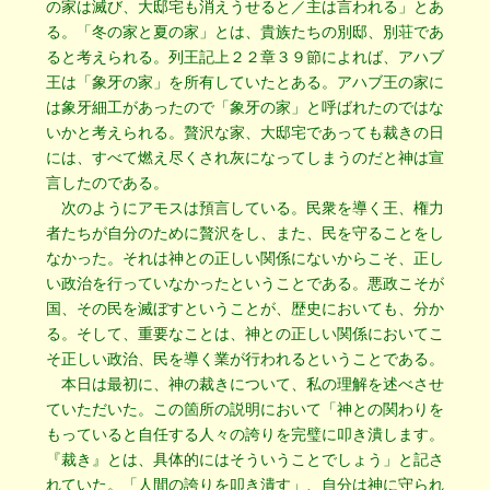
の家は滅び、大邸宅も消えうせると／主は言われる」とあ
る。「冬の家と夏の家」とは、貴族たちの別邸、別荘であ
ると考えられる。列王記上２２章３９節によれば、アハブ
王は「象牙の家」を所有していたとある。アハブ王の家に
は象牙細工があったので「象牙の家」と呼ばれたのではな
いかと考えられる。贅沢な家、大邸宅であっても裁きの日
には、すべて燃え尽くされ灰になってしまうのだと神は宣
言したのである。
次のようにアモスは預言している。民衆を導く王、権力
者たちが自分のために贅沢をし、また、民を守ることをし
なかった。それは神との正しい関係にないからこそ、正し
い政治を行っていなかったということである。悪政こそが
国、その民を滅ぼすということが、歴史においても、分か
る。そして、重要なことは、神との正しい関係においてこ
そ正しい政治、民を導く業が行われるということである。
本日は最初に、神の裁きについて、私の理解を述べさせ
ていただいた。この箇所の説明において「神との関わりを
もっていると自任する人々の誇りを完璧に叩き潰します。
『裁き』とは、具体的にはそういうことでしょう」と記さ
れていた。「人間の誇りを叩き潰す」、自分は神に守られ