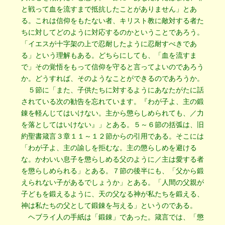
と戦って血を流すまで抵抗したことがありません」とあ
る。これは信仰をもたない者、キリスト教に敵対する者た
ちに対してどのように対応するのかということであろう。
「イエスが十字架の上で忍耐したように忍耐すべきであ
る」という理解もある。どちらにしても、「血を流すま
で」その覚悟をもって信仰を守ると言ってよいのであろう
か。どうすれば、そのようなことができるのであろうか。
５節に「また、子供たちに対するようにあなたがたに話
されている次の勧告を忘れています。『わが子よ、主の鍛
錬を軽んじてはいけない。主から懲らしめられても、／力
を落としてはいけない』」とある。５～６節の括弧は、旧
約聖書箴言３章１１～１２節からの引用である。そこには
「わが子よ、主の諭しを拒むな。主の懲らしめを避ける
な。かわいい息子を懲らしめる父のように／主は愛する者
を懲らしめられる」とある。７節の後半にも、「父から鍛
えられない子があるでしょうか」とある。「人間の父親が
子どもを鍛えるように、天の父なる神が私たちを鍛える、
神は私たちの父として鍛錬を与える」というのである。
ヘブライ人の手紙は「鍛錬」であった。箴言では、「懲