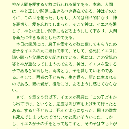
神が人間を愛するが故に行われる業である。本来、人間
は、神と正しい関係に生きるべき存在である。神はそのよ
うに、この世を創った。しかし、人間は利己的になり、神
を裏切り、愛を忘れてしまった。そこで神は、イエスを通
して、神との正しい関係にもどるようにして下さり、人間
を新たに生きる者としたのである。
本日の箇所には、息子を愛するが故に癒してもらうため
息子をイエスの元に連れて来て、そして、必死にイエスに
請い願った父親の姿が記されている。私には、この父親の
姿と神が重なってしまうのである。神は、イエスを愛する
子であると宣言した。両者とも、子を愛しているのであ
る。そして、両者の子どもも、生き返る、新たに生まれる
のである。親の愛が、復活には、あるように感じてならな
い。
さて、９章２５節以下、イエスが悪霊に「この子どもか
ら出て行け」というと、悪霊は叫び声を上げ出て行ったと
ある。すると子どもは、死んだようになった。周りの群衆
も死んでしまったのではないかと思いそういった。しか
し、イエスが子の手をとって起こすと、その子は立ち上が