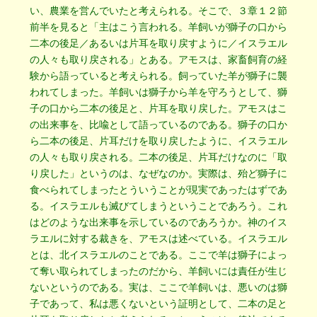
い、農業を営んでいたと考えられる。そこで、３章１２節
前半を見ると「主はこう言われる。羊飼いが獅子の口から
二本の後足／あるいは片耳を取り戻すように／イスラエル
の人々も取り戻される」とある。アモスは、家畜飼育の経
験から語っていると考えられる。飼っていた羊が獅子に襲
われてしまった。羊飼いは獅子から羊を守ろうとして、獅
子の口から二本の後足と、片耳を取り戻した。アモスはこ
の出来事を、比喩として語っているのである。獅子の口か
ら二本の後足、片耳だけを取り戻したように、イスラエル
の人々も取り戻される。二本の後足、片耳だけなのに「取
り戻した」というのは、なぜなのか。実際は、殆ど獅子に
食べられてしまったとういうことが現実であったはずであ
る。イスラエルも滅びてしまうということであろう。これ
はどのような出来事を示しているのであろうか。神のイス
ラエルに対する裁きを、アモスは述べている。イスラエル
とは、北イスラエルのことである。ここで羊は獅子によっ
て奪い取られてしまったのだから、羊飼いには責任が生じ
ないというのである。実は、ここで羊飼いは、悪いのは獅
子であって、私は悪くないという証明として、二本の足と