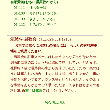
会衆賛美(おもに讃美歌21から)
01-111 「神の御子は」
01-103 「まきびとひつじを」
01-109 「きよしこのよる」
01-112 「もろびとこぞりて」
筑波学園教会
（TEL 029-851-1713）
※
お車で当教会にお越しの場合には、もよりの有料駐車
場をご利用ください
。
当教会の駐車スペースはじゅうぶんな広さがないため、
到着順に奥のほうから順に詰めて駐車していただきます。
礼拝終了後は道路側の車からお帰りいただくため、奥のほ
うに駐車された場合、すぐには道路に出られません。車の
移動をお願いするアナウンス等もいたしません。そのよう
な事情をあらかじめご了承いただき、できればもよりの有
料駐車場(
南４駐車場
等)をご利用ください。
教会周辺地図